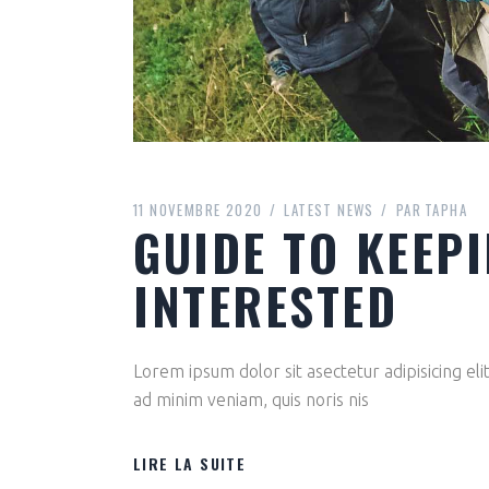
11 NOVEMBRE 2020
LATEST NEWS
PAR
TAPHA
GUIDE TO KEEP
INTERESTED
Lorem ipsum dolor sit asectetur adipisicing el
ad minim veniam, quis noris nis
LIRE LA SUITE