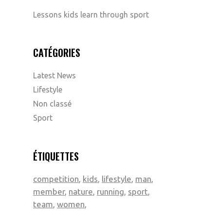
Lessons kids learn through sport
CATÉGORIES
Latest News
Lifestyle
Non classé
Sport
ÉTIQUETTES
competition
kids
lifestyle
man
member
nature
running
sport
team
women